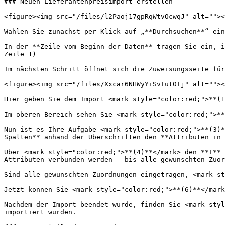
### Neuen Lieferantenpreisimport erstellen

<figure><img src="/files/l2Paoj17gpRqWtvOcwqJ" alt=""><
Wählen Sie zunächst per Klick auf „**Durchsuchen**“ ein
In der **Zeile vom Beginn der Daten** tragen Sie ein, i
Zeile 1)

Im nächsten Schritt öffnet sich die Zuweisungsseite für
<figure><img src="/files/Xxcar6NHWyYiSvTut0Ij" alt=""><
Hier geben Sie dem Import <mark style="color:red;">**(1
Im oberen Bereich sehen Sie <mark style="color:red;">**
Nun ist es Ihre Aufgabe <mark style="color:red;">**(3)*
Spalten** anhand der Überschriften den **Attributen in 
Über <mark style="color:red;">**(4)**</mark> den **+** 
Attributen verbunden werden - bis alle gewünschten Zuor
Sind alle gewünschten Zuordnungen eingetragen, <mark st
Jetzt können Sie <mark style="color:red;">**(6)**</mark
Nachdem der Import beendet wurde, finden Sie <mark styl
importiert wurden.
