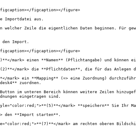
figcaption></figcaption></figure>

e Importdatei aus.

n welcher Zeile die eigentlichen Daten beginnen. Für gew
 den Import.

figcaption></figcaption></figure>

)**</mark> einen **Namen** (Pflichtangabe) und können ei
(2)**</mark> die **Pflichtdaten**, die für das Anlegen d
*</mark> ein **Mapping** (=> eine Zuordnung) durchzuführ
desk4** zuordnen.

Button im unteren Bereich können weitere Zeilen hinzuge
dnungen eingetragen sind.

yle="color:red;">**(5)**</mark> **speichern** Sie Ihr Ma
> den **Import starten**.

e="color:red;">**(7)**</mark> am rechten oberen Bildschi