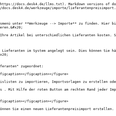
https://docs.desk4.de/llms.txt). Markdown versions of do
/docs.desk4.de/werkzeuge/importe/lieferantenpreisimport.
smenü unter **Werkzeuge --> Importe** zu finden. Hier bi
eren.&#x20;

Ihre Artikel bei unterschiedlichen Lieferanten kosten. S
 Lieferanten im System angelegt sein. Dies können Sie hä
x20;

feranten" zugeordnet:

figcaption></figcaption></figure>

islisten zu importieren, Importvorlagen zu erstellen ode
s . Mit Hilfe der roten Button am rechten Rand jeder Imp
figcaption></figcaption></figure>

önnen Sie einen neuen Lieferantenpreisimport erstellen.
