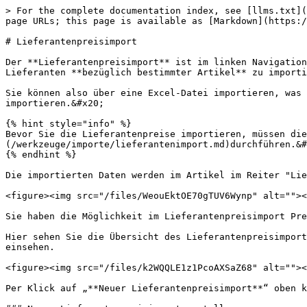
> For the complete documentation index, see [llms.txt](
page URLs; this page is available as [Markdown](https:/
# Lieferantenpreisimport

Der **Lieferantenpreisimport** ist im linken Navigation
Lieferanten **bezüglich bestimmter Artikel** zu importi
Sie können also über eine Excel-Datei importieren, was 
importieren.&#x20;

{% hint style="info" %}

Bevor Sie die Lieferantenpreise importieren, müssen die
(/werkzeuge/importe/lieferantenimport.md)durchführen.&#
{% endhint %}

Die importierten Daten werden im Artikel im Reiter "Lie
<figure><img src="/files/WeouEktOE70gTUV6Wynp" alt=""><
Sie haben die Möglichkeit im Lieferantenpreisimport Pre
Hier sehen Sie die Übersicht des Lieferantenpreisimport
einsehen.

<figure><img src="/files/k2WQQLE1z1PcoAXSaZ68" alt=""><
Per Klick auf „**Neuer Lieferantenpreisimport**“ oben k