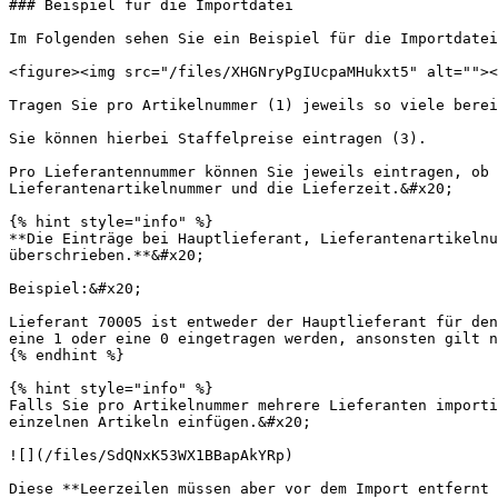
### Beispiel für die Importdatei

Im Folgenden sehen Sie ein Beispiel für die Importdatei
<figure><img src="/files/XHGNryPgIUcpaMHukxt5" alt=""><
Tragen Sie pro Artikelnummer (1) jeweils so viele berei
Sie können hierbei Staffelpreise eintragen (3).

Pro Lieferantennummer können Sie jeweils eintragen, ob 
Lieferantenartikelnummer und die Lieferzeit.&#x20;

{% hint style="info" %}

**Die Einträge bei Hauptlieferant, Lieferantenartikelnu
überschrieben.**&#x20;

Beispiel:&#x20;

Lieferant 70005 ist entweder der Hauptlieferant für den
eine 1 oder eine 0 eingetragen werden, ansonsten gilt n
{% endhint %}

{% hint style="info" %}

Falls Sie pro Artikelnummer mehrere Lieferanten importi
einzelnen Artikeln einfügen.&#x20;

![](/files/SdQNxK53WX1BBapAkYRp)

Diese **Leerzeilen müssen aber vor dem Import entfernt 