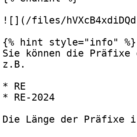
![](/files/hVXcB4xdiDQd
{% hint style="info" %}

Sie können die Präfixe 
z.B.

* RE

* RE-2024

Die Länge der Präfixe i