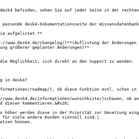
desk4 befinden, sehen Sie auf jeder Seite in der rechten
 passende desk4-Dokumentationsseite der Wissensdatenbank
ie aufgelistet.**

://www.desk4.de/changelog/)**(Auflistung der Änderungen 
ung größerer geplanter Änderungen)**

die Möglichkeit, sich direkt an den Support zu wenden.

g in desk4?

formationen/roadmap/), ob diese Funktion evtl. schon in 
//www.desk4.de/informationen/wunschkiste/)schauen, ob an
d diesen kommentieren.&#x20;

o höher werden diese in der Priorität zur Umsetzung eing
 für viele andere Kunden sinnvoll sind.\

etzen können.
