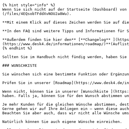
{% hint style="info" %}

Wenn Sie sich nicht auf der Startseite (Dashboard) von 
(/files/4EQsobTFddXvNOU2a8Wu).

**Mit einem Klick auf dieses Zeichen werden Sie auf die
**In den FAQ sind weitere Tipps und Informationen für S
**Außerdem finden Sie hier den** [**Changelog** ](https
(https://www.desk4.de/informationen/roadmap/)**(Auflist
{% endhint %}

Sollten Sie im Handbuch nicht fündig werden, haben Sie 
### WUNSCHKISTE

Sie wünschen sich eine bestimmte Funktion oder Ergänzun
Prüfen Sie in unserer [Roadmap](https://www.desk4.de/in
Wenn nicht, können Sie in unserer [Wunschkiste ](https:
haben. Falls ja, können Sie für den Wunsch abstimmen un
Je mehr Kunden für die gleichen Wünsche abstimmen, dest
Gerne gehen wir auf Ihre Anliegen ein – wenn diese auch
Beachten Sie aber auch, dass wir nicht alle Wünsche ums
Natürlich können Sie auch eigene Wünsche einreichen.
