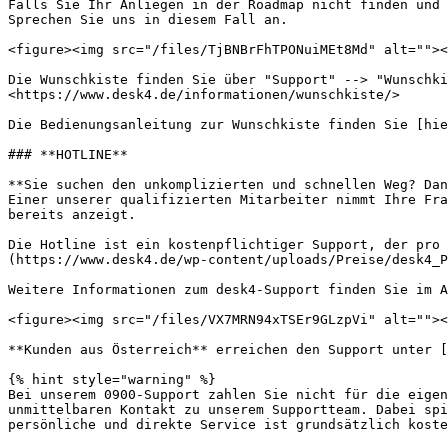
Falls Sie Ihr Anliegen in der Roadmap nicht finden und 
Sprechen Sie uns in diesem Fall an.

<figure><img src="/files/TjBNBrFhTPONuiMEt8Md" alt=""><
Die Wunschkiste finden Sie über "Support" --> "Wunschki
<https://www.desk4.de/informationen/wunschkiste/>

Die Bedienungsanleitung zur Wunschkiste finden Sie [hie
### **HOTLINE**

**Sie suchen den unkomplizierten und schnellen Weg? Dan
Einer unserer qualifizierten Mitarbeiter nimmt Ihre Fra
bereits anzeigt.

Die Hotline ist ein kostenpflichtiger Support, der pro 
(https://www.desk4.de/wp-content/uploads/Preise/desk4_P
Weitere Informationen zum desk4-Support finden Sie im A
<figure><img src="/files/VX7MRN94xTSEr9GLzpVi" alt=""><
**Kunden aus Österreich** erreichen den Support unter [
{% hint style="warning" %}

Bei unserem 0900-Support zahlen Sie nicht für die eigen
unmittelbaren Kontakt zu unserem Supportteam. Dabei spi
persönliche und direkte Service ist grundsätzlich koste