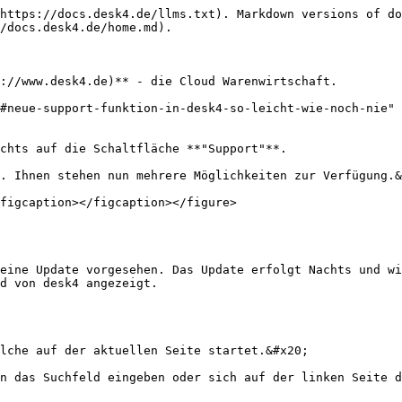
https://docs.desk4.de/llms.txt). Markdown versions of do
/docs.desk4.de/home.md).

://www.desk4.de)** - die Cloud Warenwirtschaft.

#neue-support-funktion-in-desk4-so-leicht-wie-noch-nie" 
chts auf die Schaltfläche **"Support"**.

. Ihnen stehen nun mehrere Möglichkeiten zur Verfügung.&
figcaption></figcaption></figure>

eine Update vorgesehen. Das Update erfolgt Nachts und wi
d von desk4 angezeigt.

lche auf der aktuellen Seite startet.&#x20;

n das Suchfeld eingeben oder sich auf der linken Seite d