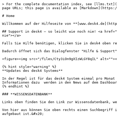
> For the complete documentation index, see [llms.txt](
page URLs; this page is available as [Markdown](https:/
# Home

Willkommen auf der Hilfeseite von **[www.desk4.de](http
## Support in desk4 – so leicht wie noch nie! <a href="
nie"></a>

Falls Sie Hilfe benötigen, klicken Sie in desk4 oben re
Dadurch öffnet sich das Dialogfenster "Hilfe & Support"
<figure><img src="/files/Cty3iOn9gXIzWLGY8qIL" alt=""><
{% hint style="warning" %}

**Updates des desk4 Systems**

In der Regel ist für das desk4 System einmal pro Monat 
Informationen dazu  werden in den News auf dem Dashboar
{% endhint %}

### **WISSENSDATENBANK**

Links oben finden Sie den Link zur Wissensdatenbank, we
Von hier aus können Sie oben rechts einen Suchbegriff i
aufgebaut ist.&#x20;
