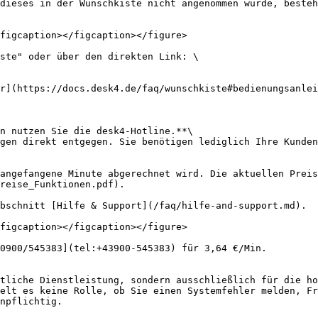
dieses in der Wunschkiste nicht angenommen wurde, besteh
figcaption></figcaption></figure>

ste" oder über den direkten Link: \

r](https://docs.desk4.de/faq/wunschkiste#bedienungsanlei
n nutzen Sie die desk4-Hotline.**\

gen direkt entgegen. Sie benötigen lediglich Ihre Kunden
angefangene Minute abgerechnet wird. Die aktuellen Preis
reise_Funktionen.pdf).

bschnitt [Hilfe & Support](/faq/hilfe-and-support.md).

figcaption></figcaption></figure>

0900/545383](tel:+43900-545383) für 3,64 €/Min.

tliche Dienstleistung, sondern ausschließlich für die ho
elt es keine Rolle, ob Sie einen Systemfehler melden, Fr
npflichtig.
