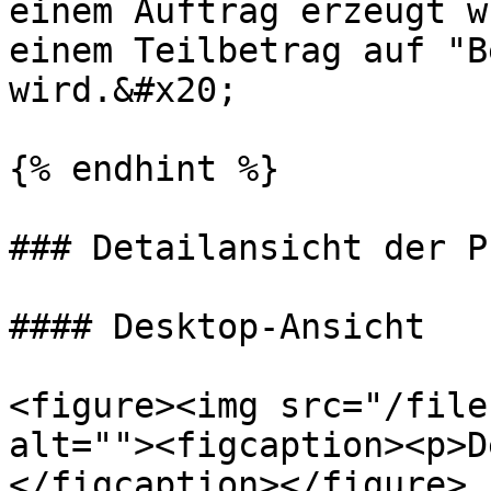
einem Auftrag erzeugt w
einem Teilbetrag auf "B
wird.&#x20;

{% endhint %}

### Detailansicht der P
#### Desktop-Ansicht

<figure><img src="/file
alt=""><figcaption><p>D
</figcaption></figure>
