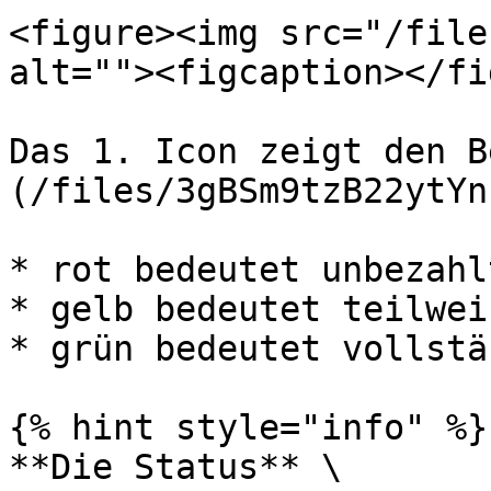
<figure><img src="/file
alt=""><figcaption></fi
Das 1. Icon zeigt den B
(/files/3gBSm9tzB22ytYn
* rot bedeutet unbezahlt
* gelb bedeutet teilwei
* grün bedeutet vollstä
{% hint style="info" %}

**Die Status** \
